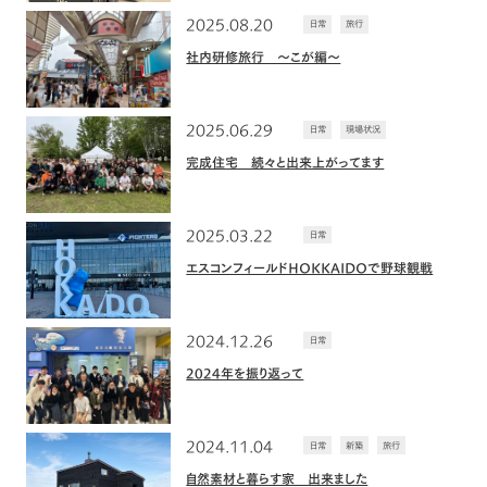
2025.08.20
日常
旅行
社内研修旅行 ～こが編～
2025.06.29
日常
現場状況
完成住宅 続々と出来上がってます
2025.03.22
日常
エスコンフィールドHOKKAIDOで野球観戦
2024.12.26
日常
2024年を振り返って
2024.11.04
日常
新築
旅行
自然素材と暮らす家 出来ました