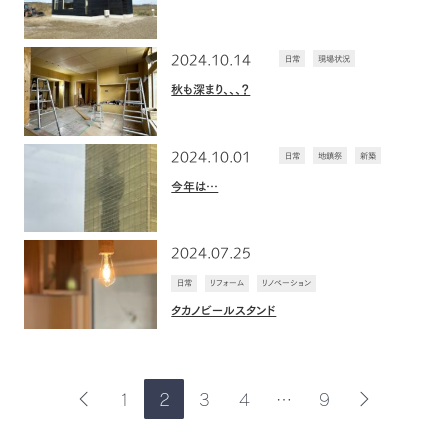
2024.10.14
日常
現場状況
秋も深まり、、、？
2024.10.01
日常
地鎮祭
新築
今年は…
2024.07.25
日常
リフォーム
リノベーション
タカノビールスタンド
1
2
3
4
…
9
前
次
の
の
ペ
ペ