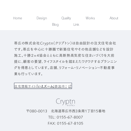
Home
Design
Quality
Works
About
Blog
Link
帯広の株式会社Cryptn（クリプトン）は自由設計の注文住宅会社
です。帯広を中心に十勝圏で新築住宅やその他店舗などを設計
施工。十勝２×４協会とともに高断熱高気密な住まいづくりを大前
提に、顧客の要望、ライフスタイルを踏まえたワクワクするプランニン
グを得意としています。店舗、リフォーム・リノベーション・不動産事
業も行っています。
住宅情報サイト
「いえズーム」
参加中！
〒080-0013 北海道帯広市西3条南1丁目15番地
TEL: 0155-67-8007
FAX: 0155-67-8105