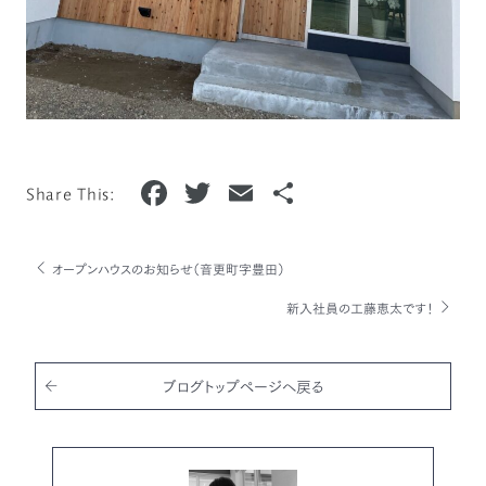
F
T
E
共
Share This:
a
w
m
有
c
it
ai
オープンハウスのお知らせ（音更町字豊田）
e
te
l
新入社員の工藤恵太です！
b
r
o
o
ブログトップページへ戻る
k