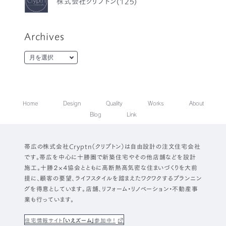
株式会社クリプトン(125)
Archives
Home
Design
Quality
Works
About
Blog
Link
帯広の株式会社Cryptn（クリプトン）は自由設計の注文住宅会社
です。帯広を中心に十勝圏で新築住宅やその他店舗などを設計
施工。十勝２×４協会とともに高断熱高気密な住まいづくりを大前
提に、顧客の要望、ライフスタイルを踏まえたワクワクするプランニン
グを得意としています。店舗、リフォーム・リノベーション・不動産事
業も行っています。
住宅情報サイト
「いえズーム」
参加中！