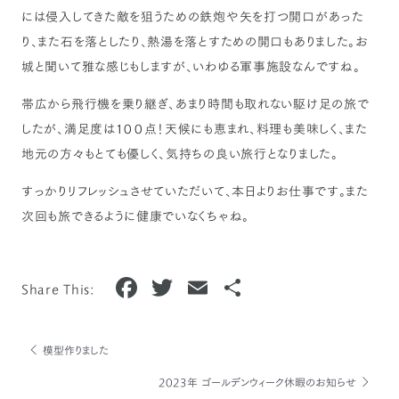
には侵入してきた敵を狙うための鉄炮や矢を打つ開口があった
り、また石を落としたり、熱湯を落とすための開口もありました。お
城と聞いて雅な感じもしますが、いわゆる軍事施設なんですね。
帯広から飛行機を乗り継ぎ、あまり時間も取れない駆け足の旅で
したが、満足度は１００点！天候にも恵まれ、料理も美味しく、また
地元の方々もとても優しく、気持ちの良い旅行となりました。
すっかりリフレッシュさせていただいて、本日よりお仕事です。また
次回も旅できるように健康でいなくちゃね。
F
T
E
共
Share This:
a
w
m
有
c
it
ai
模型作りました
e
te
l
2023年 ゴールデンウィーク休暇のお知らせ