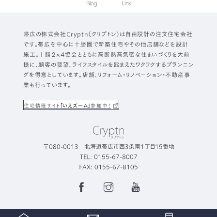
Blog
Link
帯広の株式会社Cryptn（クリプトン）は自由設計の注文住宅会社
です。帯広を中心に十勝圏で新築住宅やその他店舗などを設計
施工。十勝２×４協会とともに高断熱高気密な住まいづくりを大前
提に、顧客の要望、ライフスタイルを踏まえたワクワクするプランニン
グを得意としています。店舗、リフォーム・リノベーション・不動産事
業も行っています。
住宅情報サイト
「いえズーム」
参加中！
〒080-0013 北海道帯広市西3条南1丁目15番地
TEL: 0155-67-8007
FAX: 0155-67-8105
Facebook
Instagram
YouTube
Page