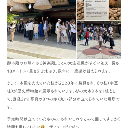
御本殿のお隣にある神楽殿。ここの大注連縄がすごい迫力！長さ
13メートル・重さ5.2tもあり、数年に一度掛け替えられます。
そして、本殿を支えていた柱が2020年に発見され、その柱（宇豆
柱）が歴史博物館に展示されています。杉の大木3本を1組とし
て、直径3m！写真の3つの赤く丸い部分が立てられていた場所で
す。
予定時間は立てていたものの、あれやこれやとみて回ってすっかり
時間も押してしまい
慌てて、松江城へ。