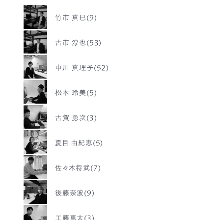
竹市 真巳(9)
古市 淳也(53)
中川 真理子(52)
松本 玲美(5)
古賀 勇次(3)
夏目 由紀恵(5)
佐々木将武(7)
後藤奈波(9)
工藤恵太(3)