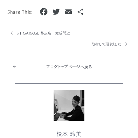
F
T
E
共
Share This:
a
w
m
有
c
it
ai
T×T GARAGE 帯広店 完成間近
e
te
l
取材して頂きました！
b
r
o
o
ブログトップページへ戻る
k
松本 玲美