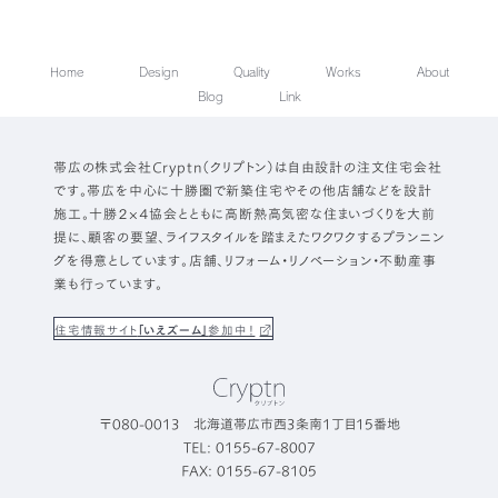
Home
Design
Quality
Works
About
Blog
Link
帯広の株式会社Cryptn（クリプトン）は自由設計の注文住宅会社
です。帯広を中心に十勝圏で新築住宅やその他店舗などを設計
施工。十勝２×４協会とともに高断熱高気密な住まいづくりを大前
提に、顧客の要望、ライフスタイルを踏まえたワクワクするプランニン
グを得意としています。店舗、リフォーム・リノベーション・不動産事
業も行っています。
住宅情報サイト
「いえズーム」
参加中！
〒080-0013 北海道帯広市西3条南1丁目15番地
TEL: 0155-67-8007
FAX: 0155-67-8105