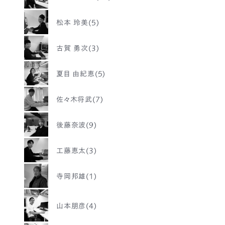
松本 玲美(5)
古賀 勇次(3)
夏目 由紀恵(5)
佐々木将武(7)
後藤奈波(9)
工藤恵太(3)
寺岡邦雄(1)
山本朋彦(4)