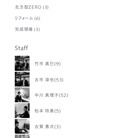
北方型ZERO
(3)
リフォーム
(6)
完成現場
(3)
Staff
竹市 真巳(9)
古市 淳也(53)
中川 真理子(52)
松本 玲美(5)
古賀 勇次(3)