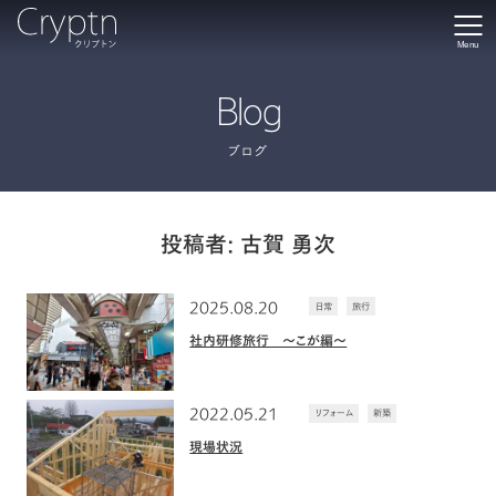
Menu
Blog
ブログ
投稿者:
古賀 勇次
2025.08.20
日常
旅行
社内研修旅行 ～こが編～
2022.05.21
リフォーム
新築
現場状況