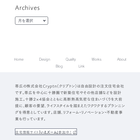
Archives
Home
Design
Quality
Works
About
Blog
Link
帯広の株式会社Cryptn（クリプトン）は自由設計の注文住宅会社
です。帯広を中心に十勝圏で新築住宅やその他店舗などを設計
施工。十勝２×４協会とともに高断熱高気密な住まいづくりを大前
提に、顧客の要望、ライフスタイルを踏まえたワクワクするプランニン
グを得意としています。店舗、リフォーム・リノベーション・不動産事
業も行っています。
住宅情報サイト
「いえズーム」
参加中！