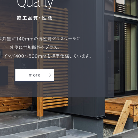
Quality
施工品質・性能
は外壁が140mmの高性能グラスウールに
外側に付加断熱をプラス。
ーイング400～500mmを
標準仕様しています。
more