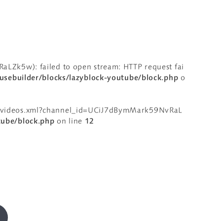
LZk5w): failed to open stream: HTTP request fai
sebuilder/blocks/lazyblock-youtube/block.php
o
eeds/videos.xml?channel_id=UCiJ7dBymMark59NvRaL
tube/block.php
on line
12