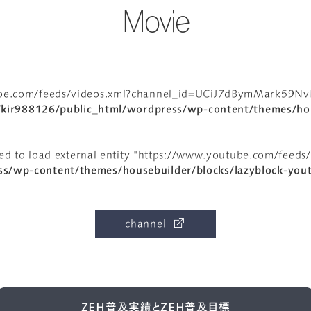
Movie
ube.com/feeds/videos.xml?channel_id=UCiJ7dBymMark59NvRa
kir988126/public_html/wordpress/wp-content/themes/hou
failed to load external entity "https://www.youtube.com/f
s/wp-content/themes/housebuilder/blocks/lazyblock-you
channel
ZEH普及実績とZEH普及目標