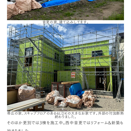
音更の家、建て込みしてます。
帯広の家、スキップフロアのある6LDKの大きなお家です。外部の付加断熱
終わりました。
そのほか更別では3棟を施工中。西中音更ではリフォーム&新築も
始まりました。