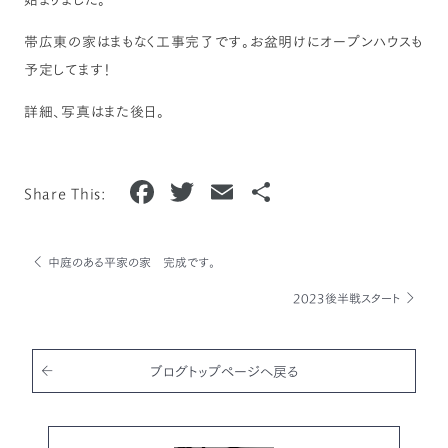
帯広東の家はまもなく工事完了です。お盆明けにオープンハウスも
予定してます！
詳細、写真はまた後日。
F
T
E
共
Share This:
a
w
m
有
c
it
ai
中庭のある平家の家 完成です。
e
te
l
2023後半戦スタート
b
r
o
o
ブログトップページへ戻る
k