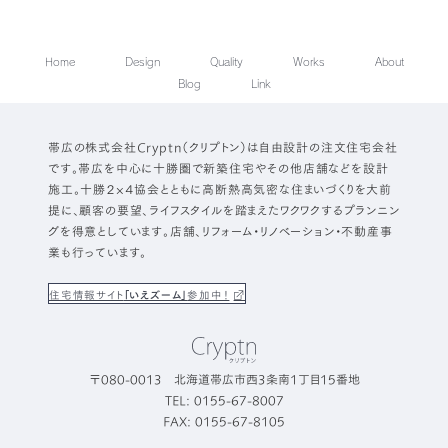
Home
Design
Quality
Works
About
Blog
Link
帯広の株式会社Cryptn（クリプトン）は自由設計の注文住宅会社
です。帯広を中心に十勝圏で新築住宅やその他店舗などを設計
施工。十勝２×４協会とともに高断熱高気密な住まいづくりを大前
提に、顧客の要望、ライフスタイルを踏まえたワクワクするプランニン
グを得意としています。店舗、リフォーム・リノベーション・不動産事
業も行っています。
住宅情報サイト
「いえズーム」
参加中！
〒080-0013 北海道帯広市西3条南1丁目15番地
TEL: 0155-67-8007
FAX: 0155-67-8105