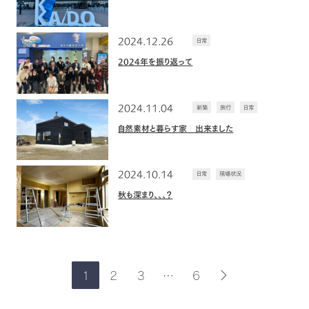
2024.12.26
日常
2024年を振り返って
2024.11.04
新築
旅行
日常
自然素材と暮らす家 出来ました
2024.10.14
日常
現場状況
秋も深まり、、、？
1
2
3
…
6
次
の
ペ