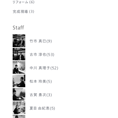
リフォーム
(6)
完成現場
(3)
Staff
竹市 真巳(9)
古市 淳也(53)
中川 真理子(52)
松本 玲美(5)
古賀 勇次(3)
夏目 由紀恵(5)