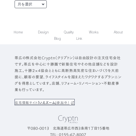
Home
Design
Quality
Works
About
Blog
Link
帯広の株式会社Cryptn（クリプトン）は自由設計の注文住宅会社
です。帯広を中心に十勝圏で新築住宅やその他店舗などを設計
施工。十勝２×４協会とともに高断熱高気密な住まいづくりを大前
提に、顧客の要望、ライフスタイルを踏まえたワクワクするプランニン
グを得意としています。店舗、リフォーム・リノベーション・不動産事
業も行っています。
住宅情報サイト
「いえズーム」
参加中！
〒080-0013 北海道帯広市西3条南1丁目15番地
TEL: 0155-67-8007