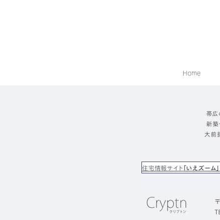
Home
帯広
新築
大前
住宅情報サイト
「いえズーム」
〒
T