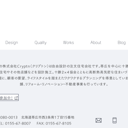
Design
Quality
Works
About
Blog
の株式会社Cryptn（クリプトン）は自由設計の注文住宅会社です。帯広を中心に十
住宅やその他店舗などを設計施工。十勝２×４協会とともに高断熱高気密な住まいづ
提に、顧客の要望、ライフスタイルを踏まえたワクワクするプランニングを得意としていま
舗、リフォーム・リノベーション・不動産事業も行っています。
参加中！
080-0013 北海道帯広市西3条南1丁目15番地
Contact
Phone
EL: 0155-67-8007
FAX: 0155-67-8105