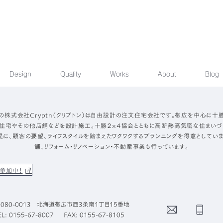
Design
Quality
Works
About
Blog
の株式会社Cryptn（クリプトン）は自由設計の注文住宅会社です。帯広を中心に十
住宅やその他店舗などを設計施工。十勝２×４協会とともに高断熱高気密な住まいづ
提に、顧客の要望、ライフスタイルを踏まえたワクワクするプランニングを得意としていま
舗、リフォーム・リノベーション・不動産事業も行っています。
参加中！
080-0013 北海道帯広市西3条南1丁目15番地
Contact
Phone
EL: 0155-67-8007
FAX: 0155-67-8105