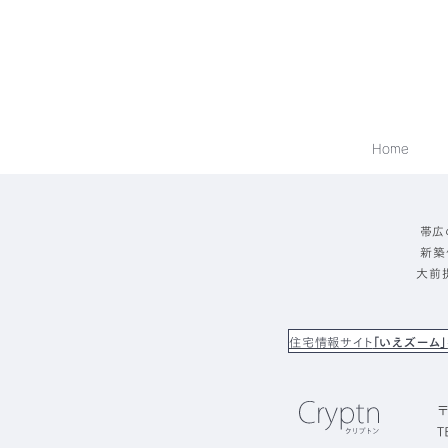
Home
帯広
新築
大前
住宅情報サイト
「いえズーム」
〒
T