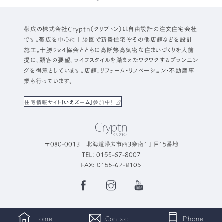
帯広の株式会社Cryptn（クリプトン）は自由設計の注文住宅会社
です。帯広を中心に十勝圏で新築住宅やその他店舗などを設計
施工。十勝２×４協会とともに高断熱高気密な住まいづくりを大前
提に、顧客の要望、ライフスタイルを踏まえたワクワクするプランニン
グを得意としています。店舗、リフォーム・リノベーション・不動産事
業も行っています。
住宅情報サイト
「いえズーム」
参加中！
〒080-0013 北海道帯広市西3条南1丁目15番地
TEL: 0155-67-8007
FAX: 0155-67-8105
Facebook
Instagram
YouTube
Page
Home
Contact
Phone
©2022 Cryptn. All Rights Reserved.