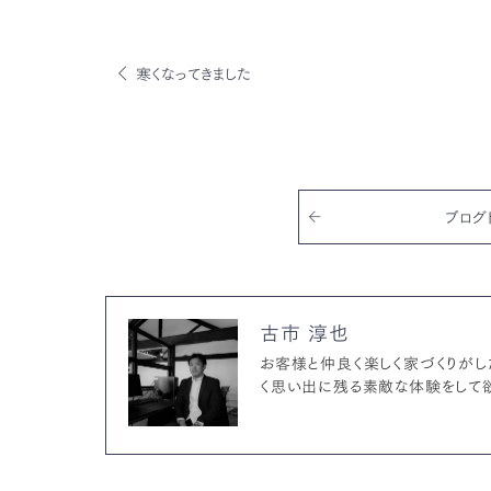
a
w
m
有
c
it
ai
e
te
l
寒くなってきました
b
r
o
o
k
ブログ
古市 淳也
お客様と仲良く楽しく家づくりがし
く思い出に残る素敵な体験をして欲