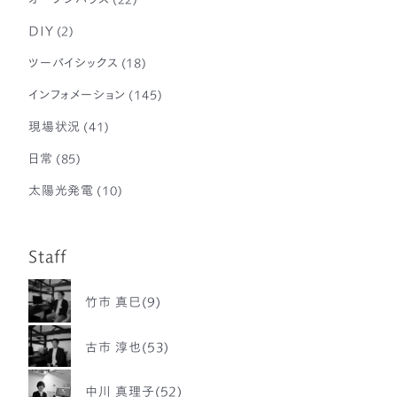
DIY
(2)
ツーバイシックス
(18)
インフォメーション
(145)
現場状況
(41)
日常
(85)
太陽光発電
(10)
Staff
竹市 真巳(9)
古市 淳也(53)
中川 真理子(52)