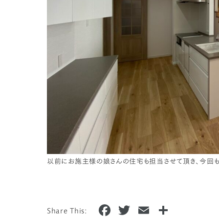
以前にお施主様の娘さんの住宅も担当させて頂き、今回も
F
T
E
共
Share This: