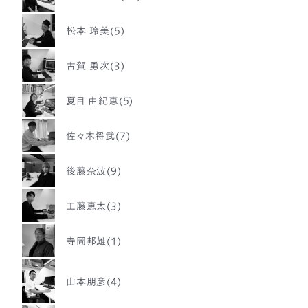
松本 玲美(5)
古賀 勇次(3)
夏目 由紀恵(5)
佐々木将武(7)
後藤奈波(9)
工藤恵太(3)
寺岡邦雄(1)
山本朋彦(4)