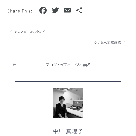
F
T
E
共
Share This:
a
w
m
有
c
it
ai
タカノビールスタンド
e
te
l
ウサミ木工感謝祭
b
r
o
o
ブログトップページへ戻る
k
中川 真理子