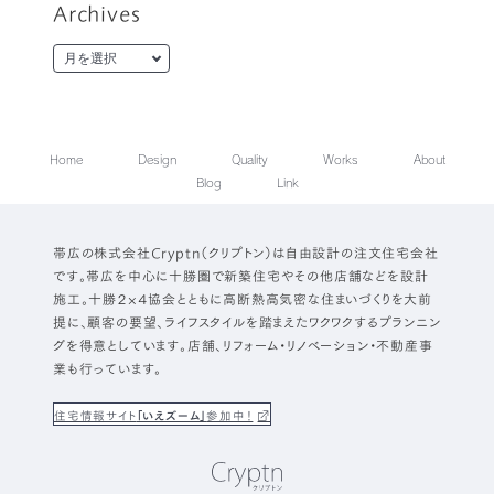
Archives
Home
Design
Quality
Works
About
Blog
Link
帯広の株式会社Cryptn（クリプトン）は自由設計の注文住宅会社
です。帯広を中心に十勝圏で新築住宅やその他店舗などを設計
施工。十勝２×４協会とともに高断熱高気密な住まいづくりを大前
提に、顧客の要望、ライフスタイルを踏まえたワクワクするプランニン
グを得意としています。店舗、リフォーム・リノベーション・不動産事
業も行っています。
住宅情報サイト
「いえズーム」
参加中！