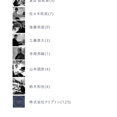
夏目 由紀恵(5)
佐々木将武(7)
後藤奈波(9)
工藤恵太(3)
寺岡邦雄(1)
山本朋彦(4)
鈴木和也(4)
株式会社クリプトン(125)