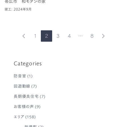
帯広市 和モダンの家
竣工: 2024年9月
1
2
3
4
…
8
前
次
の
の
ペ
ペ
ー
ー
ジ
ジ
Categories
防音室
(1)
回遊動線
(7)
長期優良住宅
(7)
お客様の声
(9)
エリア
(158)
新得町
(2)