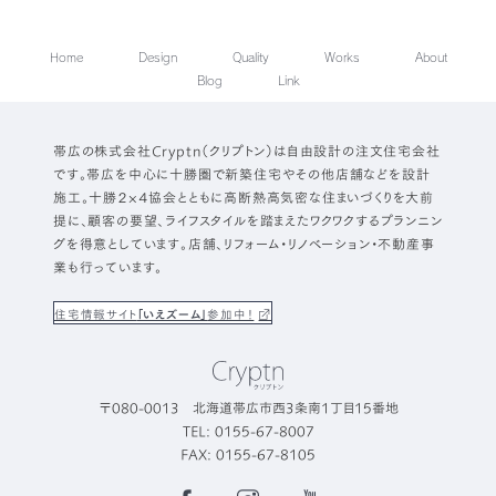
Home
Design
Quality
Works
About
Blog
Link
帯広の株式会社Cryptn（クリプトン）は自由設計の注文住宅会社
です。帯広を中心に十勝圏で新築住宅やその他店舗などを設計
施工。十勝２×４協会とともに高断熱高気密な住まいづくりを大前
提に、顧客の要望、ライフスタイルを踏まえたワクワクするプランニン
グを得意としています。店舗、リフォーム・リノベーション・不動産事
業も行っています。
住宅情報サイト
「いえズーム」
参加中！
〒080-0013 北海道帯広市西3条南1丁目15番地
TEL: 0155-67-8007
FAX: 0155-67-8105