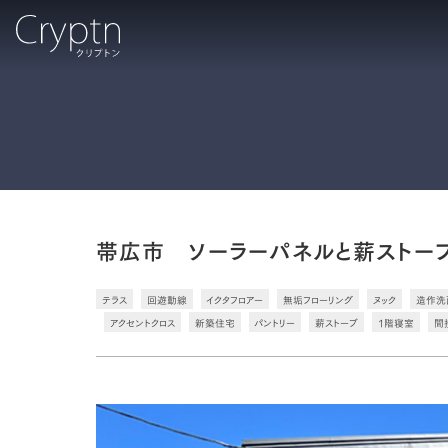
帯広市 ソーラーパネルと薪ストー
テラス
回遊動線
イクタフロアー
無垢フローリング
ヌック
造作洗
アクセントクロス
新築住宅
パントリー
薪ストーブ
1階寝室
間