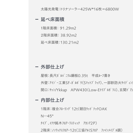
太陽光発電：トリナソーラー425W*16枚＝6800W
延べ床面積
１階床面積： 91.29m2
２階床面積： 38.92m2
延べ床面積：130.21m2
外部仕上げ
屋根：長尺ｶﾞﾙﾊﾞﾆｳﾑ鋼板0.35t 平成ﾙｰﾌ葺き
外壁：ｱｲｼﾞｰ工業SF-ｶﾞﾙﾎﾞｳ（Sﾏｯﾄﾌﾞﾗｯｸ）、一部飫防火ｻｲﾃ
開口：ｻｯｼ/Ykkap APW430（Low-Eﾄﾘﾌﾟﾙｶﾞﾗｽ）、玄関ﾄﾞｱ
内部仕上げ
1階床：複合ﾌﾛｰﾘﾝｸﾞ12t（朝日ｳｯﾄﾞﾃｯｸOAK
N―
ﾀｲﾌﾟ、ｲｸﾀ銘木ﾌﾛｱｰﾗｽﾃｨｯｸ ｱｶｼｱ2P）
2階床：ﾉﾝﾜｯｸｽﾌﾛｱｰ12t（三協ｱﾙﾐSﾌﾛｱ ﾌｧｲﾝﾒｲﾌﾟﾙ調）