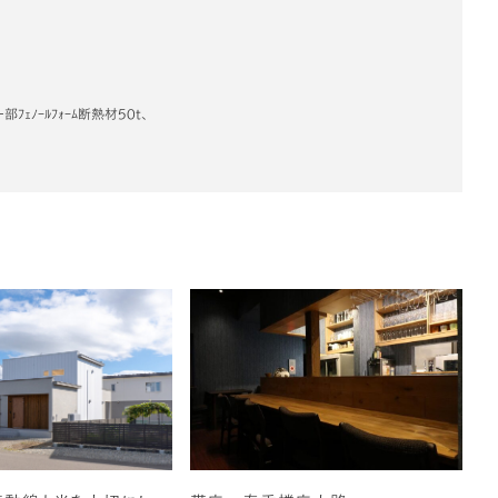
ﾌｪﾉｰﾙﾌｫｰﾑ断熱材50t、