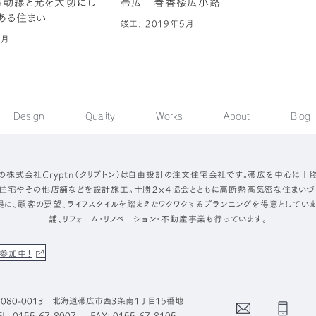
事動線と光を大切にし
帯広 春香楼広小路
ある住まい
竣工: 2019年5月
9月
Design
Quality
Works
About
Blog
の株式会社Cryptn（クリプトン）は自由設計の注文住宅会社です。帯広を中心に十
住宅やその他店舗などを設計施工。十勝２×４協会とともに高断熱高気密な住まいづ
提に、顧客の要望、ライフスタイルを踏まえたワクワクするプランニングを得意としていま
舗、リフォーム・リノベーション・不動産事業も行っています。
参加中！
080-0013 北海道帯広市西3条南1丁目15番地
Contact
Phone
EL: 0155-67-8007
FAX: 0155-67-8105