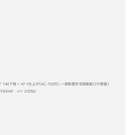
ﾞｨﾝｸﾞ14t下地 ﾍﾞﾙｱｰﾄ仕上げ（AC-1035）、一部飫肥杉羽目板貼（ｸﾘｱ塗装）
/YKKAP ｲﾉﾍﾞｽﾄD50
45°2