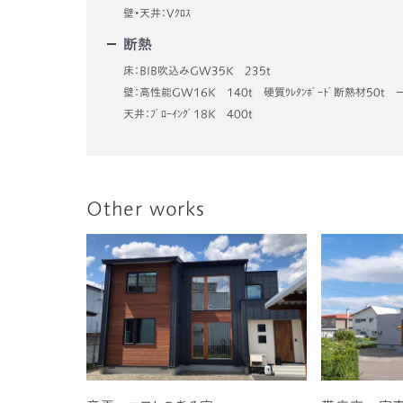
壁・天井：Vｸﾛｽ
断熱
床：BIB吹込みGW35K 235t
壁：高性能GW16K 140t 硬質ｳﾚﾀﾝﾎﾞｰﾄﾞ断熱材50t 一部
天井：ﾌﾞﾛｰｲﾝｸﾞ18K 400t
Other works