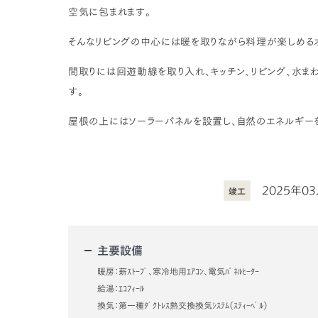
空気に包まれます。
そんなリビングの中心には暖を取りながら料理が楽しめる
間取りには回遊動線を取り入れ、キッチン、リビング、水ま
す。
屋根の上にはソーラーパネルを設置し、自然のエネルギー
2025年0
竣工
主要設備
暖房：薪ｽﾄｰﾌﾞ、寒冷地用ｴｱｺﾝ、電気ﾊﾟﾈﾙﾋｰﾀｰ
給湯：ｴｺﾌｨｰﾙ
換気：第一種ﾀﾞｸﾄﾚｽ熱交換換気ｼｽﾃﾑ（ｽﾃｨｰﾍﾞﾙ）