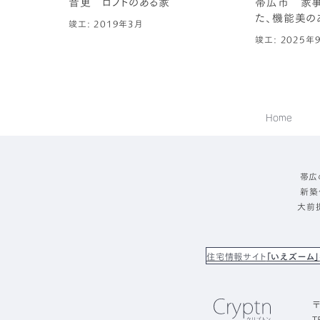
音更 ロフトのある家
帯広市 家
た、機能美の
竣工: 2019年3月
竣工: 2025年
Home
帯広
新築
大前
住宅情報サイト
「いえズーム」
〒
T