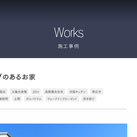
Works
施工事例
ブのあるお家
面台
太陽光発電
ZEH
長期優良住宅
対面キッチン
帯広市
接照明
土間
ガルバリウム
ウォークインクローゼット
吹き抜け