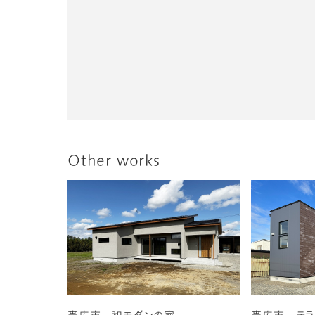
Other works
帯広市 和モダンの家
帯広市 テラ