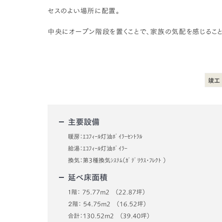
セスのよい場所に配置。
中央にオープン階段を置くことで、家族の気配を感じるこ
竣工
主要設備
暖房：ｴｺﾌｨｰﾙ灯油ﾎﾞｲﾗｰｾﾝﾄﾗﾙ
給湯：ｴｺﾌｨｰﾙ灯油ﾎﾞｲﾗｰ
換気：第3種換気ｼｽﾃﾑ（ｶﾞﾃﾞﾘｳｽ･ﾌﾚｸﾄ ）
延べ床面積
１階： 75.77m2 （22.87坪）
２階： 54.75m2 （16.52坪）
合計：130.52m2 （39.40坪）