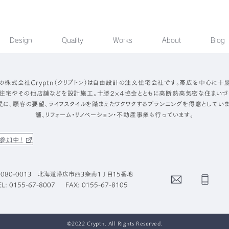
Design
Quality
Works
About
Blog
の株式会社Cryptn（クリプトン）は自由設計の注文住宅会社です。帯広を中心に十
住宅やその他店舗などを設計施工。十勝２×４協会とともに高断熱高気密な住まいづ
提に、顧客の要望、ライフスタイルを踏まえたワクワクするプランニングを得意としていま
舗、リフォーム・リノベーション・不動産事業も行っています。
参加中！
080-0013 北海道帯広市西3条南1丁目15番地
Contact
Phone
EL: 0155-67-8007
FAX: 0155-67-8105
©2022 Cryptn. All Rights Reserved.