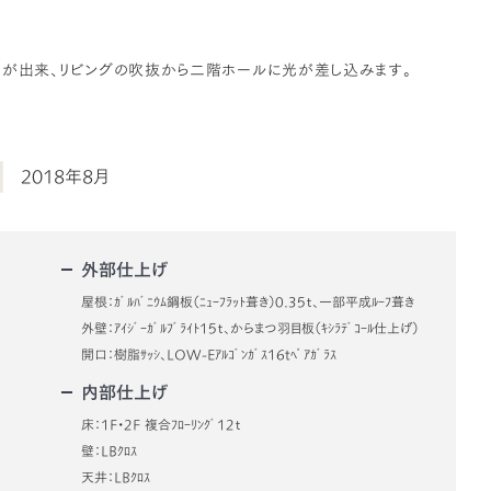
とが出来、リビングの吹抜から二階ホールに光が差し込みます。
2018年8月
外部仕上げ
屋根：ｶﾞﾙﾊﾞﾆｳﾑ鋼板（ﾆｭｰﾌﾗｯﾄ葺き）0.35ｔ、一部平成ﾙｰﾌ葺き
外壁：ｱｲｼﾞｰｶﾞﾙﾌﾞﾗｲﾄ15ｔ、からまつ羽目板（ｷｼﾗﾃﾞｺｰﾙ仕上げ）
開口：樹脂ｻｯｼ、LOW-Eｱﾙｺﾞﾝｶﾞｽ16tﾍﾟｱｶﾞﾗｽ
内部仕上げ
床：1F・2F 複合ﾌﾛｰﾘﾝｸﾞ12ｔ
壁：LBｸﾛｽ
天井：LBｸﾛｽ