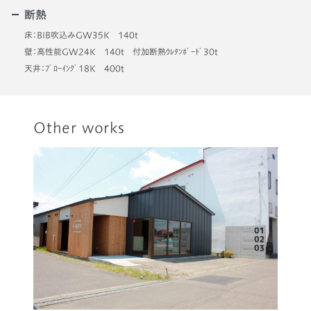
断熱
床：BIB吹込みGW35K 140t
壁：高性能GW24K 140t 付加断熱ｳﾚﾀﾝﾎﾞｰﾄﾞ30t
天井：ﾌﾞﾛｰｲﾝｸﾞ18K 400t
Other works