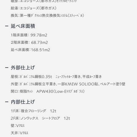
暖房：エコジョーズ（都市ガス）ｾﾝﾄﾗﾙﾋｰﾃｨﾝｸﾞ
給湯：エコジョーズ（都市ガス）
換気：第一種ﾀﾞｸﾄﾚｽ熱交換換気ｼｽﾃﾑ（ｽﾃｨｰﾍﾞﾙ）
延べ床面積
１階床面積： 99.78m2
２階床面積： 68.73m2
延べ床面積：168.51m2
外部仕上げ
屋根：ｶﾞﾙﾊﾞﾆｳﾑ鋼板0.35t ﾆｭｰﾌﾗｯﾄﾙｰﾌ葺き、平成ﾙｰﾌ葺き
外壁：ｶﾞﾙﾊﾞﾆｳﾑ鋼板立平葺き、一部KMEW SOLIDO貼、ベルアート塗り壁
開口：樹脂ｻｯｼ APW430（Low-Eﾄﾘﾌﾟﾙｶﾞﾗｽ）
内部仕上げ
1F床：複合フローリング 12t
2F床：ノンワックス シートフロア 12t
壁：Vｸﾛｽ
天井：Vｸﾛｽ