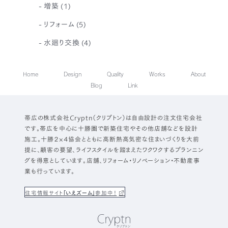
増築
(1)
リフォーム
(5)
水廻り交換
(4)
Home
Design
Quality
Works
About
Blog
Link
帯広の株式会社Cryptn（クリプトン）は自由設計の注文住宅会社
です。帯広を中心に十勝圏で新築住宅やその他店舗などを設計
施工。十勝２×４協会とともに高断熱高気密な住まいづくりを大前
提に、顧客の要望、ライフスタイルを踏まえたワクワクするプランニン
グを得意としています。店舗、リフォーム・リノベーション・不動産事
業も行っています。
住宅情報サイト
「いえズーム」
参加中！