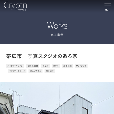
Menu
Works
施工事例
帯広市 写真スタジオのある家
アイランドキッチン
造作洗面台
帯広市
エリア
新築住宅
ウッドデッキ
ファミリークローク
ガルバリウム
吹き抜け