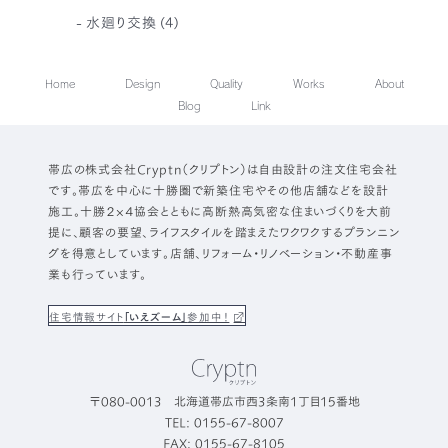
水廻り交換
(4)
Home
Design
Quality
Works
About
Blog
Link
帯広の株式会社Cryptn（クリプトン）は自由設計の注文住宅会社
です。帯広を中心に十勝圏で新築住宅やその他店舗などを設計
施工。十勝２×４協会とともに高断熱高気密な住まいづくりを大前
提に、顧客の要望、ライフスタイルを踏まえたワクワクするプランニン
グを得意としています。店舗、リフォーム・リノベーション・不動産事
業も行っています。
住宅情報サイト
「いえズーム」
参加中！
〒080-0013 北海道帯広市西3条南1丁目15番地
TEL: 0155-67-8007
FAX: 0155-67-8105