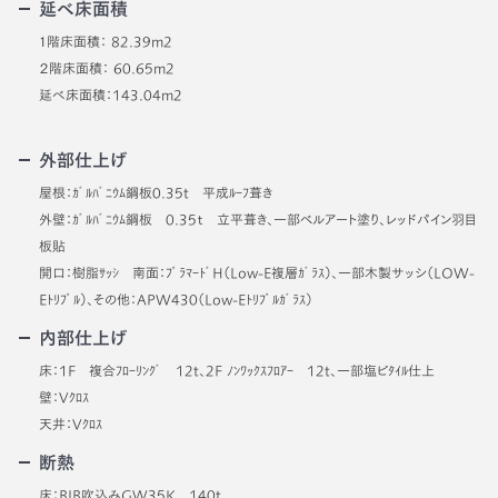
延べ床面積
１階床面積： 82.39m2
２階床面積： 60.65m2
延べ床面積：143.04m2
外部仕上げ
屋根：ｶﾞﾙﾊﾞﾆｳﾑ鋼板0.35t 平成ﾙｰﾌ葺き
外壁：ｶﾞﾙﾊﾞﾆｳﾑ鋼板 0.35ｔ 立平葺き、一部ベルアート塗り、レッドパイン羽目
板貼
開口：樹脂ｻｯｼ 南面：ﾌﾟﾗﾏｰﾄﾞH（Low-E複層ｶﾞﾗｽ）、一部木製サッシ（LOW-
Eﾄﾘﾌﾟﾙ）、その他：APW430（Low-Eﾄﾘﾌﾟﾙｶﾞﾗｽ）
内部仕上げ
床：1F 複合ﾌﾛｰﾘﾝｸﾞ 12t、2F ﾉﾝﾜｯｸｽﾌﾛｱｰ 12t、一部塩ビﾀｲﾙ仕上
壁：Vｸﾛｽ
天井：Vｸﾛｽ
断熱
床：BIB吹込みGW35K 140t