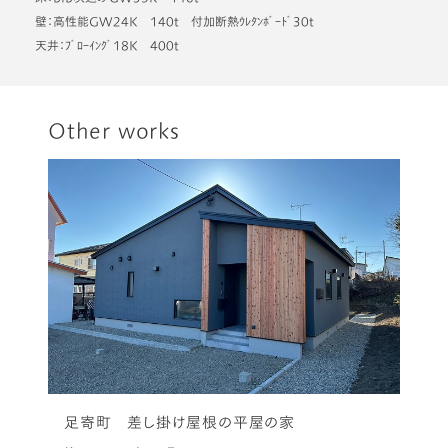
壁：高性能GW24K 140t 付加断熱ｳﾚﾀﾝﾎﾞｰﾄﾞ30t
天井：ﾌﾞﾛｰｲﾝｸﾞ18K 400t
Other works
足寄町 差し掛け屋根の平屋の家