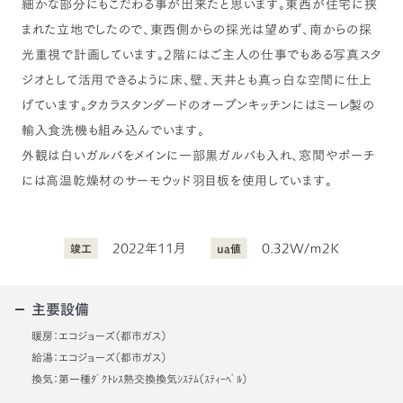
細かな部分にもこだわる事が出来たと思います。東西が住宅に挟
まれた立地でしたので、東西側からの採光は望めず、南からの採
光重視で計画しています。2階にはご主人の仕事でもある写真スタ
ジオとして活用できるように床、壁、天井とも真っ白な空間に仕上
げています。タカラスタンダードのオープンキッチンにはミーレ製の
輸入食洗機も組み込んでいます。
外観は白いガルバをメインに一部黒ガルバも入れ、窓間やポーチ
には高温乾燥材のサーモウッド羽目板を使用しています。
2022年11月
0.32W/ｍ2K
竣工
ua値
主要設備
暖房：エコジョーズ（都市ガス）
給湯：エコジョーズ（都市ガス）
換気：第一種ﾀﾞｸﾄﾚｽ熱交換換気ｼｽﾃﾑ（ｽﾃｨｰﾍﾞﾙ）