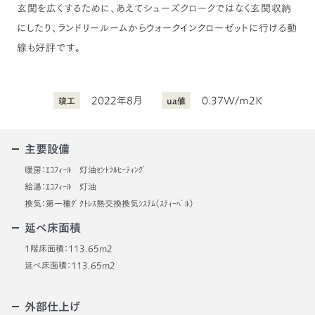
玄関を広くするために、あえてシューズクロークではなく玄関収納
にしたり、ランドリールームからウォークインクローゼットに行ける動
線も好評です。
2022年8月
0.37W/ｍ2K
竣工
ua値
主要設備
暖房：ｴｺﾌｨｰﾙ 灯油ｾﾝﾄﾗﾙﾋｰﾃｨﾝｸﾞ
給湯：ｴｺﾌｨｰﾙ 灯油
換気：第一種ﾀﾞｸﾄﾚｽ熱交換換気ｼｽﾃﾑ（ｽﾃｨｰﾍﾞﾙ）
延べ床面積
1階床面積：113.65m2
延べ床面積：113.65m2
外部仕上げ