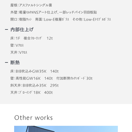
屋根：アスファルトシングル葺
外壁：軽量ﾓﾙﾀﾙNSアート仕上げ、一部レッドパイン羽目板貼
開口：樹脂ｻｯｼ 南面：Low-E複層ｶﾞﾗｽ その他：Low-Eﾄﾘﾌﾟﾙｶﾞﾗｽ
内部仕上げ
床：1F 複合ﾌﾛｰﾘﾝｸﾞ 12t
壁：Vｸﾛｽ
天井：Vｸﾛｽ
断熱
床：BIB吹込みGW35K 140t
壁：高性能GW16K 140t 付加断熱ｳﾚﾀﾝﾎﾞｰﾄﾞ30t
斜天井：BIB吹込み35K 295t
天井：ﾌﾞﾛｰｲﾝｸﾞ18K 400t
Other works