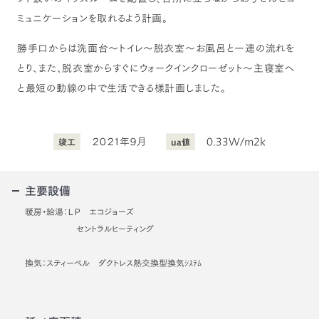
ミュニケーションを取れるよう計画。
勝手口からは洗面台～トイレ～脱衣室～お風呂と一連の流れを
とり、また、脱衣室からすぐにウォークインクローゼット～主寝室へ
と最短の動線の中で生活できる様計画しました。
２０２１年９月
0.33W/m2k
竣工
ua値
主要設備
暖房・給湯：ＬＰ エコジョーズ
セントラルヒーティング
換気：スティーベル ダクトレス熱交換型換気ｼｽﾃﾑ