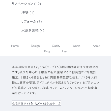
リノベーション
(12)
増築
(1)
リフォーム
(5)
水廻り交換
(4)
Home
Design
Quality
Works
About
Blog
Link
帯広の株式会社Cryptn（クリプトン）は自由設計の注文住宅会社
です。帯広を中心に十勝圏で新築住宅やその他店舗などを設計
施工。十勝２×４協会とともに高断熱高気密な住まいづくりを大前
提に、顧客の要望、ライフスタイルを踏まえたワクワクするプランニン
グを得意としています。店舗、リフォーム・リノベーション・不動産事
業も行っています。
住宅情報サイト
「いえズーム」
参加中！