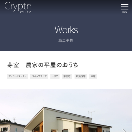
Menu
Works
施工事例
芽室 農家の平屋のおうち
アイランドキッチン
スキップフロア
エリア
芽室町
新築住宅
平屋