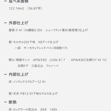
延べ床面積
122.14m2 （36.87坪）
外部仕上げ
屋根：ｶﾞﾙﾊﾞﾆｳﾑ鋼板0.35ｔ ニューフラット葺き（無落雪）仕上げ
壁：モルタル20ｔ下地 NSアート仕上げ
一部 サーモウッドレッドパイン羽目板17ｔ
開口：樹脂サッシ APW330 LOW-Eﾍﾟｱ APW430（北側ﾄﾘﾌﾟﾙｶﾞﾗｽ）
玄関ドア 三協立山 ファノーバ
内部仕上げ
床：ノンワックスフロアー12.5ｔ
壁・天井：PB12.5ｔ下地Ｖクロス仕上げ
断熱
床：ロックウール吹込み ３５Ｋ 140ｔ