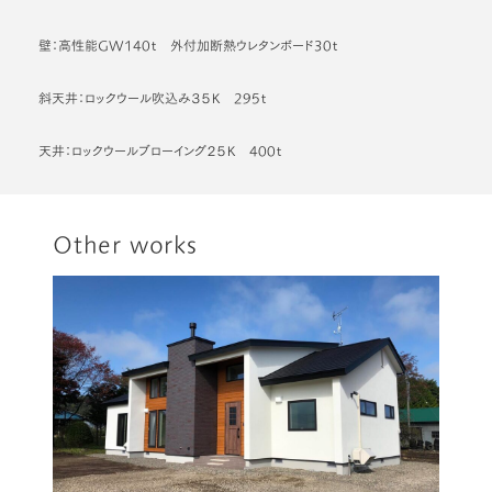
壁：高性能GW140ｔ 外付加断熱ウレタンボード30ｔ
斜天井：ロックウール吹込み３５Ｋ 295ｔ
天井：ロックウールブローイング２５Ｋ 400ｔ
Other works