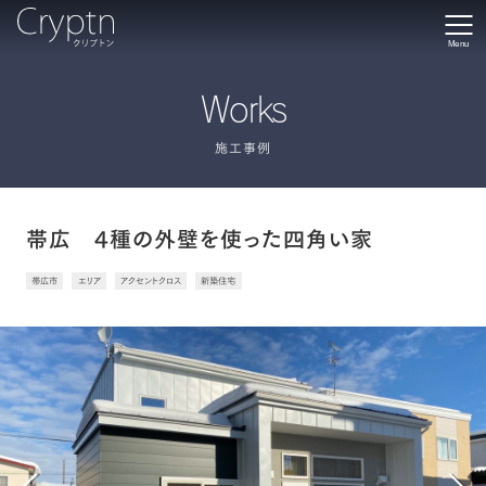
Menu
Works
施工事例
帯広 4種の外壁を使った四角い家
帯広市
エリア
アクセントクロス
新築住宅