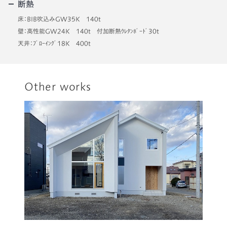
断熱
床：BIB吹込みGW35K 140t
壁：高性能GW24K 140t 付加断熱ｳﾚﾀﾝﾎﾞｰﾄﾞ30t
天井：ﾌﾞﾛｰｲﾝｸﾞ18K 400t
Other works