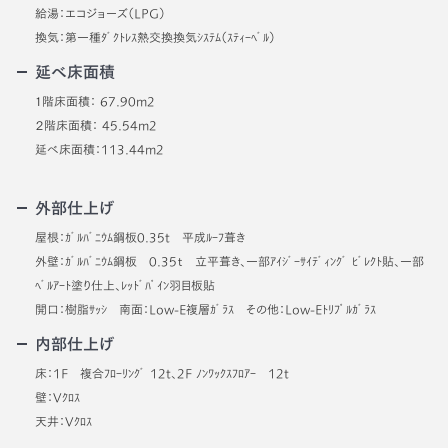
給湯：エコジョーズ（LPG）
換気：第一種ﾀﾞｸﾄﾚｽ熱交換換気ｼｽﾃﾑ（ｽﾃｨｰﾍﾞﾙ）
延べ床面積
１階床面積： 67.90m2
２階床面積： 45.54m2
延べ床面積：113.44m2
外部仕上げ
屋根：ｶﾞﾙﾊﾞﾆｳﾑ鋼板0.35t 平成ﾙｰﾌ葺き
外壁：ｶﾞﾙﾊﾞﾆｳﾑ鋼板 0.35ｔ 立平葺き、一部ｱｲｼﾞｰｻｲﾃﾞｨﾝｸﾞ ﾋﾞﾚｸﾄ貼、一部
ﾍﾞﾙｱｰﾄ塗り仕上、ﾚｯﾄﾞﾊﾟｲﾝ羽目板貼
開口：樹脂ｻｯｼ 南面：Low-E複層ｶﾞﾗｽ その他：Low-Eﾄﾘﾌﾟﾙｶﾞﾗｽ
内部仕上げ
床：1F 複合ﾌﾛｰﾘﾝｸﾞ 12t、2F ﾉﾝﾜｯｸｽﾌﾛｱｰ 12t
壁：Vｸﾛｽ
天井：Vｸﾛｽ