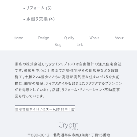
リフォーム
(5)
水廻り交換
(4)
Home
Design
Quality
Works
About
Blog
Link
帯広の株式会社Cryptn（クリプトン）は自由設計の注文住宅会社
です。帯広を中心に十勝圏で新築住宅やその他店舗などを設計
施工。十勝２×４協会とともに高断熱高気密な住まいづくりを大前
提に、顧客の要望、ライフスタイルを踏まえたワクワクするプランニン
グを得意としています。店舗、リフォーム・リノベーション・不動産事
業も行っています。
住宅情報サイト
「いえズーム」
参加中！
〒080-0013 北海道帯広市西3条南1丁目15番地