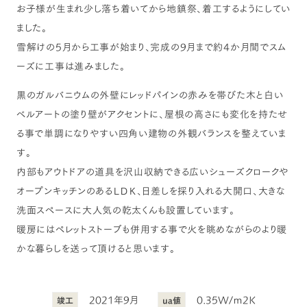
お子様が生まれ少し落ち着いてから地鎮祭、着工するようにしてい
ました。
雪解けの5月から工事が始まり、完成の9月まで約4か月間でスム
ーズに工事は進みました。
黒のガルバニウムの外壁にレッドパインの赤みを帯びた木と白い
ベルアートの塗り壁がアクセントに、屋根の高さにも変化を持たせ
る事で単調になりやすい四角い建物の外観バランスを整えていま
す。
内部もアウトドアの道具を沢山収納できる広いシューズクロークや
オープンキッチンのあるＬＤＫ、日差しを採り入れる大開口、大きな
洗面スペースに大人気の乾太くんも設置しています。
暖房にはペレットストーブも併用する事で火を眺めながらのより暖
かな暮らしを送って頂けると思います。
2021年9月
0.35W/ｍ2K
竣工
ua値