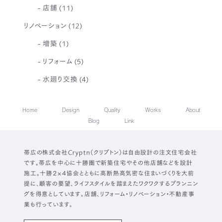
店舗
(11)
リノベーション
(12)
増築
(1)
リフォーム
(5)
水廻り交換
(4)
Home
Design
Quality
Works
About
Blog
Link
帯広の株式会社Cryptn（クリプトン）は自由設計の注文住宅会社
です。帯広を中心に十勝圏で新築住宅やその他店舗などを設計
施工。十勝２×４協会とともに高断熱高気密な住まいづくりを大前
提に、顧客の要望、ライフスタイルを踏まえたワクワクするプランニン
グを得意としています。店舗、リフォーム・リノベーション・不動産事
業も行っています。