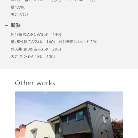
壁：Vｸﾛｽ
天井：Vｸﾛｽ
断熱
床：BIB吹込みGW35K 140t
壁：高性能GW24K 140t 付加断熱ｳﾚﾀﾝﾎﾞｰﾄﾞ30t
斜天井：BIB吹込み35K 295t
天井：ﾌﾞﾛｰｲﾝｸﾞ18K 400t
Other works