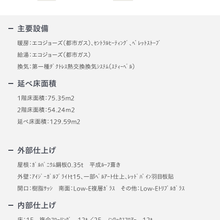
主要設備
暖房：エコジョーズ（都市ガス）、ｾﾝﾄﾗﾙﾋｰﾃｨﾝｸﾞ、ﾍﾟﾚｯﾄｽﾄｰﾌﾞ
給湯：エコジョーズ（都市ガス）
換気：第一種ﾀﾞｸﾄﾚｽ熱交換換気ｼｽﾃﾑ（ｽﾃｨｰﾍﾞﾙ）
延べ床面積
1階床面積：75.35m2
2階床面積：54.24ｍ2
延べ床面積：129.59m2
外部仕上げ
屋根：ｶﾞﾙﾊﾞﾆｳﾑ鋼板0.35t 平成ﾙｰﾌ葺き
外壁：ｱｲｼﾞｰｶﾞﾙﾌﾞﾗｲﾄt15、一部ﾍﾞﾙｱｰﾄ仕上、ﾚｯﾄﾞﾊﾟｲﾝ羽目板貼
開口：樹脂ｻｯｼ 南面：Low-E複層ｶﾞﾗｽ その他：Low-Eﾄﾘﾌﾟﾙｶﾞﾗｽ
内部仕上げ
床：1F 複合ﾌﾛｰﾘﾝｸﾞ 12t／2F ﾉﾝﾜｯｸｽﾌﾛｱｰ 12t