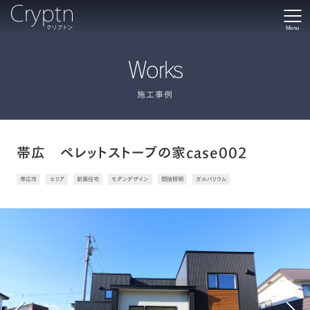
Menu
Works
施工事例
帯広 ペレットストーブの家case002
帯広市
エリア
新築住宅
モダンデザイン
間接照明
ガルバリウム