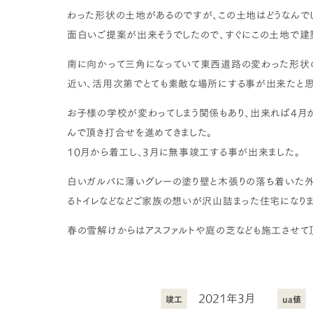
わった形状の土地があるのですが、この土地はどうなんでし
面白いご提案が出来そうでしたので、すぐにこの土地で建
南に向かって三角になっていて東西道路の変わった形状の
近い、活用次第でとても素敵な場所にする事が出来たと思
お子様の学校が変わってしまう関係もあり、出来れば4月
んで頂き打合せを進めてきました。
10月から着工し、3月に無事竣工する事が出来ました。
白いガルバに薄いグレーの塗り壁と木張りの落ち着いた外
るトイレなどなどご家族の想いが沢山詰まった住宅になりま
春の雪解けからはアスファルトや庭の芝なども施工させて
2021年3月
竣工
ua値