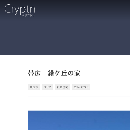
帯広 緑ケ丘の家
帯広市
エリア
新築住宅
ガルバリウム