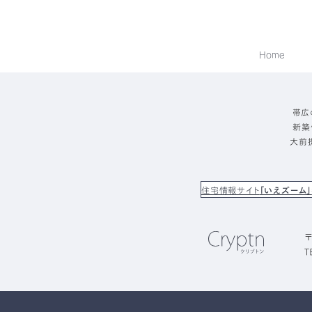
Home
帯広
新築
大前
住宅情報サイト
「いえズーム」
〒
T