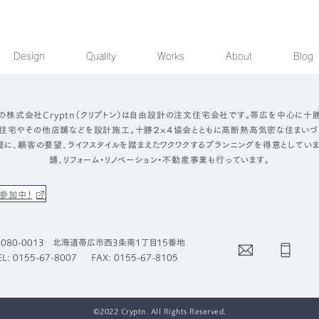
Design
Quality
Works
About
Blog
の株式会社Cryptn（クリプトン）は自由設計の注文住宅会社です。帯広を中心に十
住宅やその他店舗などを設計施工。十勝２×４協会とともに高断熱高気密な住まいづ
提に、顧客の要望、ライフスタイルを踏まえたワクワクするプランニングを得意としていま
舗、リフォーム・リノベーション・不動産事業も行っています。
参加中！
080-0013 北海道帯広市西3条南1丁目15番地
Contact
Phone
EL: 0155-67-8007
FAX: 0155-67-8105
©2022 Cryptn. All Rights Reserved.