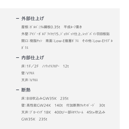
外部仕上げ
屋根：ｶﾞﾙﾊﾞﾆｳﾑ鋼板0.35t 平成ﾙｰﾌ葺き
外壁：ｱｲｼﾞｰｶﾞﾙﾌﾞﾗｲﾄt15、ｼﾞｮﾘﾊﾟｯﾄ仕上、ﾚｯﾄﾞﾊﾟｲﾝ羽目板貼
開口：樹脂ｻｯｼ 南面：Low-E複層ｶﾞﾗｽ その他：Low-Eﾄﾘﾌﾟﾙ
ｶﾞﾗｽ
内部仕上げ
床：1F／2F ﾉﾝﾜｯｸｽﾌﾛｱｰ 12t
壁：Vｸﾛｽ
天井：Vｸﾛｽ
断熱
床：BIB吹込みGW35K 235t
壁：高性能GW24K 140t 付加断熱ｳﾚﾀﾝﾎﾞｰﾄﾞ 30t
天井：ﾌﾞﾛｰｲﾝｸﾞ18K 400t/一部ﾈｵﾏﾌｫｰﾑ 45t+吹込み
GW35K 235t