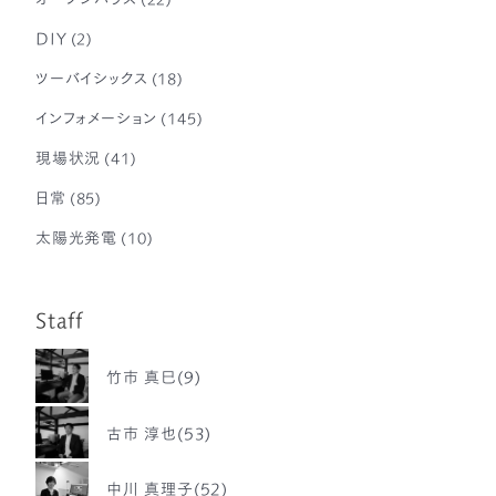
DIY
(2)
ツーバイシックス
(18)
インフォメーション
(145)
現場状況
(41)
日常
(85)
太陽光発電
(10)
Staff
竹市 真巳(9)
古市 淳也(53)
中川 真理子(52)