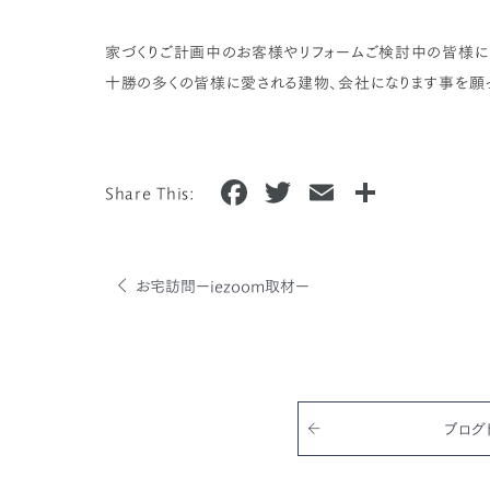
家づくりご計画中のお客様やリフォームご検討中の皆様に
十勝の多くの皆様に愛される建物、会社になります事を願
F
T
E
共
Share This:
a
w
m
有
c
it
ai
e
te
l
お宅訪問ーiezoom取材ー
b
r
o
o
k
ブログ