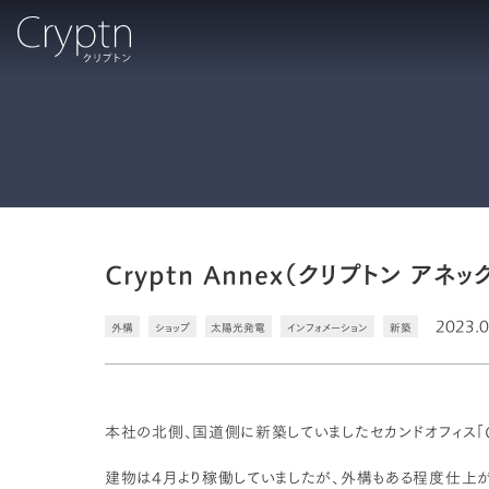
Cryptn Annex（クリプトン アネッ
2023.0
外構
ショップ
太陽光発電
インフォメーション
新築
本社の北側、国道側に新築していましたセカンドオフィス「Cry
建物は4月より稼働していましたが、外構もある程度仕上