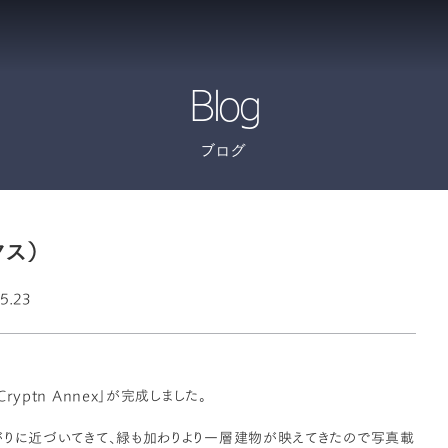
Blog
ブログ
クス）
5.23
ptn Annex」が完成しました。
がりに近づいてきて、緑も加わりより一層建物が映えてきたので写真載