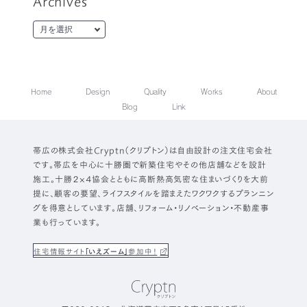
Archives
Home
Design
Quality
Works
About
Blog
Link
帯広の株式会社Cryptn（クリプトン）は自由設計の注文住宅会社
です。帯広を中心に十勝圏で新築住宅やその他店舗などを設計
施工。十勝２×４協会とともに高断熱高気密な住まいづくりを大前
提に、顧客の要望、ライフスタイルを踏まえたワクワクするプランニン
グを得意としています。店舗、リフォーム・リノベーション・不動産事
業も行っています。
住宅情報サイト
「いえズーム」
参加中！