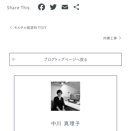
F
T
E
共
Share This:
a
w
m
有
c
it
ai
モルタル風塗料でDIY
e
te
l
外構工事
b
r
o
o
ブログトップページへ戻る
k
中川 真理子