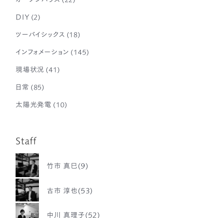
DIY
(2)
ツーバイシックス
(18)
インフォメーション
(145)
現場状況
(41)
日常
(85)
太陽光発電
(10)
Staff
竹市 真巳(9)
古市 淳也(53)
中川 真理子(52)