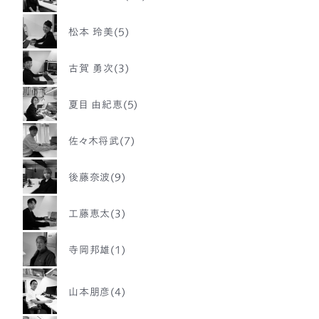
松本 玲美(5)
古賀 勇次(3)
夏目 由紀恵(5)
佐々木将武(7)
後藤奈波(9)
工藤恵太(3)
寺岡邦雄(1)
山本朋彦(4)