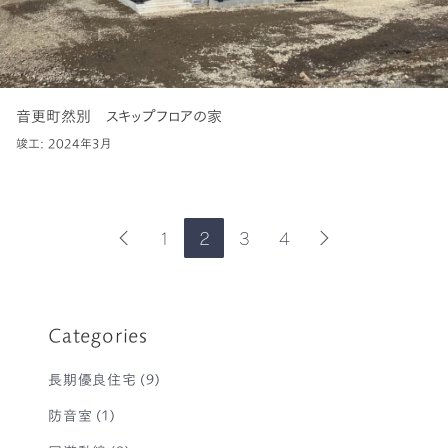
音更町然別 スキップフロアの家
竣工: 2024年3月
1
2
3
4
前
次
の
の
ペ
ペ
ー
ー
ジ
ジ
Categories
長期優良住宅
(9)
防音室
(1)