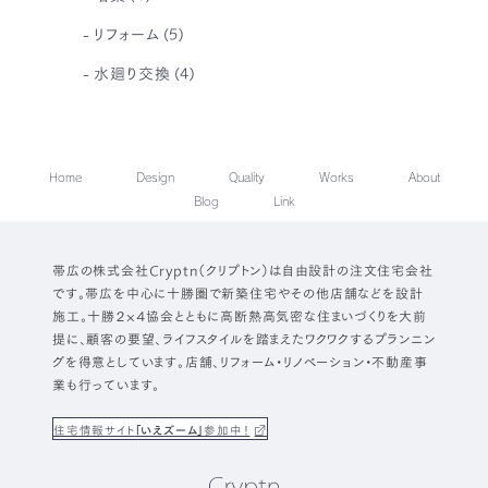
リフォーム
(5)
水廻り交換
(4)
Home
Design
Quality
Works
About
Blog
Link
帯広の株式会社Cryptn（クリプトン）は自由設計の注文住宅会社
です。帯広を中心に十勝圏で新築住宅やその他店舗などを設計
施工。十勝２×４協会とともに高断熱高気密な住まいづくりを大前
提に、顧客の要望、ライフスタイルを踏まえたワクワクするプランニン
グを得意としています。店舗、リフォーム・リノベーション・不動産事
業も行っています。
住宅情報サイト
「いえズーム」
参加中！