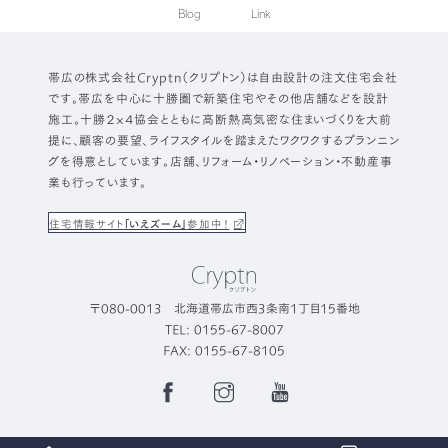
Blog
Link
帯広の株式会社Cryptn（クリプトン）は自由設計の注文住宅会社
です。帯広を中心に十勝圏で新築住宅やその他店舗などを設計
施工。十勝２×４協会とともに高断熱高気密な住まいづくりを大前
提に、顧客の要望、ライフスタイルを踏まえたワクワクするプランニン
グを得意としています。店舗、リフォーム・リノベーション・不動産事
業も行っています。
住宅情報サイト
「いえズーム」
参加中！
〒080-0013 北海道帯広市西3条南1丁目15番地
TEL: 0155-67-8007
FAX: 0155-67-8105
Facebook
Instagram
YouTube
Page