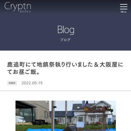
Menu
Blog
ブログ
鹿追町にて地鎮祭執り行いました＆大阪屋に
てお昼ご飯。
2022.05.15
地鎮祭