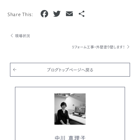
F
T
E
共
Share This:
a
w
m
有
c
it
ai
現場状況
e
te
l
リフォーム工事・外壁塗り壁します！
b
r
o
o
ブログトップページへ戻る
k
中川 真理子