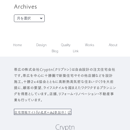
Archives
Home
Design
Quality
Works
About
Blog
Link
帯広の株式会社Cryptn（クリプトン）は自由設計の注文住宅会社
です。帯広を中心に十勝圏で新築住宅やその他店舗などを設計
施工。十勝２×４協会とともに高断熱高気密な住まいづくりを大前
提に、顧客の要望、ライフスタイルを踏まえたワクワクするプランニン
グを得意としています。店舗、リフォーム・リノベーション・不動産事
業も行っています。
住宅情報サイト
「いえズーム」
参加中！