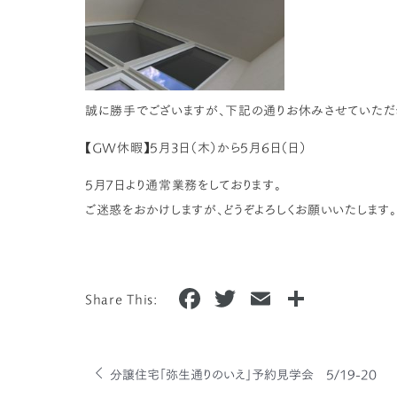
誠に勝手でございますが、下記の通りお休みさせていただ
【GW休暇】5月3日（木）から5月6日（日）
5月7日より通常業務をしております。
ご迷惑をおかけしますが、どうぞよろしくお願いいたします。
F
T
E
共
Share This:
a
w
m
有
c
it
ai
e
te
l
分譲住宅「弥生通りのいえ」予約見学会 5/19-20