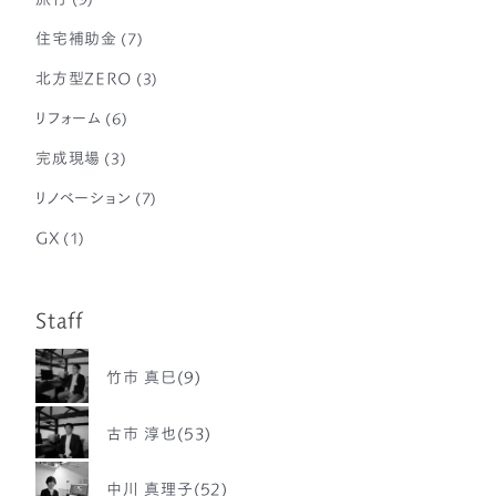
住宅補助金
(7)
北方型ZERO
(3)
リフォーム
(6)
完成現場
(3)
リノベーション
(7)
GX
(1)
Staff
竹市 真巳(9)
古市 淳也(53)
中川 真理子(52)