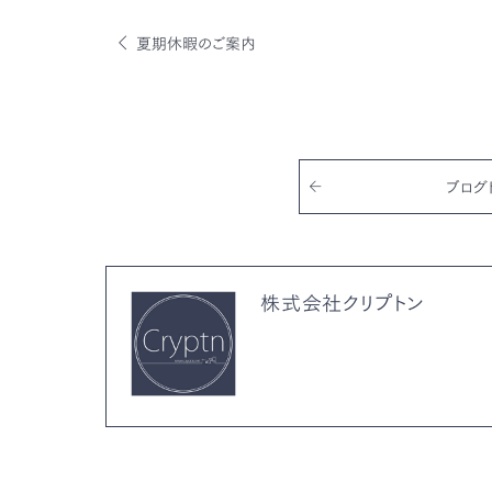
c
it
ai
e
te
l
夏期休暇のご案内
b
r
o
o
k
ブログ
株式会社クリプトン