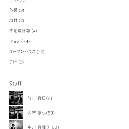
外構
(9)
取材
(7)
不動産情報
(4)
ショップ
(4)
オープンハウス
(22)
DIY
(2)
Staff
竹市 真巳(9)
古市 淳也(53)
中川 真理子(52)