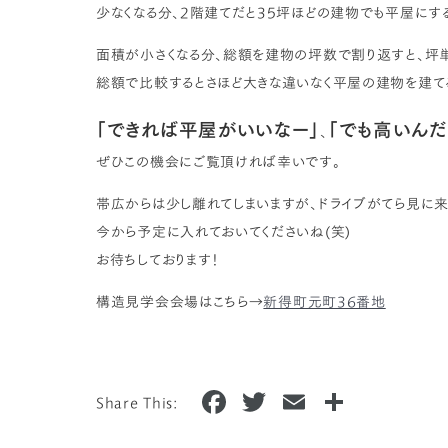
少なくなる分、2階建てだと35坪ほどの建物でも平屋にす
面積が小さくなる分、総額を建物の坪数で割り返すと、坪単
総額で比較するとさほど大きな違いなく平屋の建物を建て
「できれば平屋がいいなー」
「でも高いんだ
、
ぜひこの機会にご覧頂ければ幸いです。
帯広からは少し離れてしまいますが、ドライブがてら見に来
今から予定に入れておいてくださいね(笑)
お待ちしております！
構造見学会会場はこちら→
新得町元町36番地
F
T
E
共
Share This:
a
w
m
有