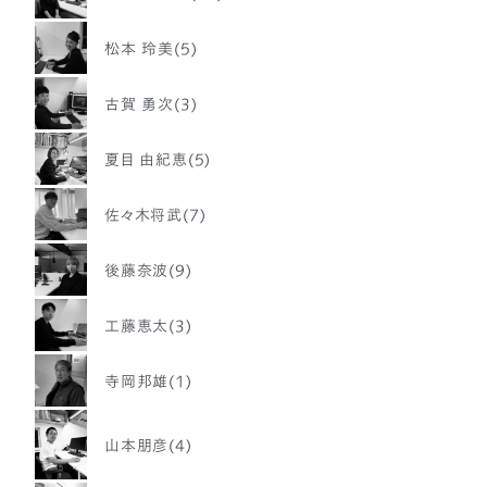
松本 玲美(5)
古賀 勇次(3)
夏目 由紀恵(5)
佐々木将武(7)
後藤奈波(9)
工藤恵太(3)
寺岡邦雄(1)
山本朋彦(4)