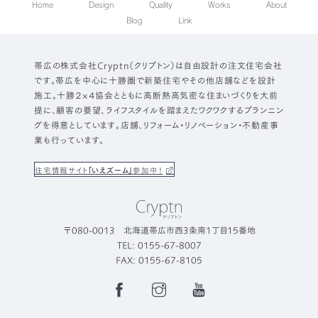
Home
Design
Quality
Works
About
Blog
Link
帯広の株式会社Cryptn（クリプトン）は自由設計の注文住宅会社
です。帯広を中心に十勝圏で新築住宅やその他店舗などを設計
施工。十勝２×４協会とともに高断熱高気密な住まいづくりを大前
提に、顧客の要望、ライフスタイルを踏まえたワクワクするプランニン
グを得意としています。店舗、リフォーム・リノベーション・不動産事
業も行っています。
住宅情報サイト
「いえズーム」
参加中！
〒080-0013 北海道帯広市西3条南1丁目15番地
TEL: 0155-67-8007
FAX: 0155-67-8105
Facebook
Instagram
YouTube
Page