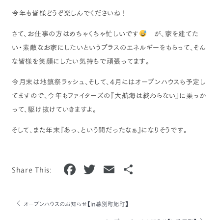
今年も皆様どうぞ楽しんでくださいね！
さて、お仕事の方はめちゃくちゃ忙しいです
が、家を建てた
い・素敵なお家にしたいというプラスのエネルギーをもらって、そん
な皆様を笑顔にしたい気持ちで頑張ってます。
今月末は地鎮祭ラッシュ、そして、4月にはオープンハウスも予定し
てますので、今年もファイターズの『大航海は終わらない』に乗っか
って、駆け抜けていきますよ。
そして、また年末『あっ、という間だったなぁ』になりそうです。
F
T
E
共
Share This:
a
w
m
有
c
it
ai
オープンハウスのお知らせ【in幕別町旭町】
e
te
l