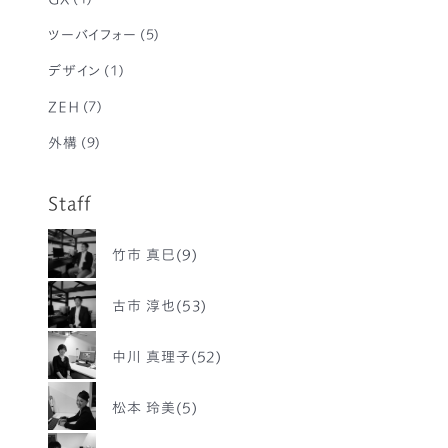
ツーバイフォー
(5)
デザイン
(1)
ZEH
(7)
外構
(9)
Staff
竹市 真巳(9)
古市 淳也(53)
中川 真理子(52)
松本 玲美(5)