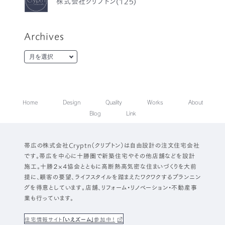
株式会社クリプトン(125)
Archives
Home
Design
Quality
Works
About
Blog
Link
帯広の株式会社Cryptn（クリプトン）は自由設計の注文住宅会社
です。帯広を中心に十勝圏で新築住宅やその他店舗などを設計
施工。十勝２×４協会とともに高断熱高気密な住まいづくりを大前
提に、顧客の要望、ライフスタイルを踏まえたワクワクするプランニン
グを得意としています。店舗、リフォーム・リノベーション・不動産事
業も行っています。
住宅情報サイト
「いえズーム」
参加中！