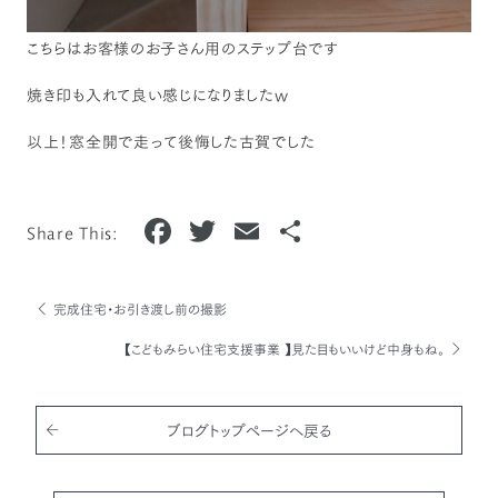
こちらはお客様のお子さん用のステップ台です
焼き印も入れて良い感じになりましたw
以上！窓全開で走って後悔した古賀でした
F
T
E
共
Share This:
a
w
m
有
c
it
ai
完成住宅・お引き渡し前の撮影
e
te
l
【こどもみらい住宅支援事業 】見た目もいいけど中身もね。
b
r
o
o
ブログトップページへ戻る
k