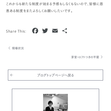
これからも新たな制度が始まる予感もしなくもないので、皆様に恩
恵ある制度をまたよろしくお願いしたいです。
F
T
E
共
Share This:
a
w
m
有
c
it
ai
現場状況
e
te
l
芽室・ロフトつきの平屋
b
r
o
o
ブログトップページへ戻る
k