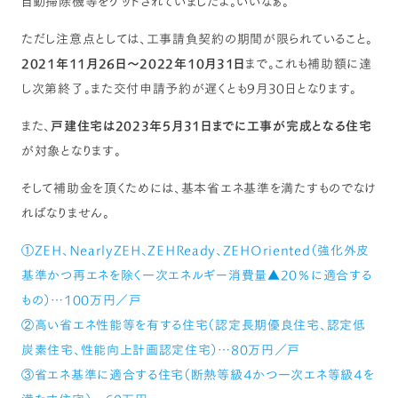
自動掃除機等をゲットされていましたよ。いいなぁ。
ただし注意点としては、工事請負契約の期間が限られていること。
2021年11月26日〜2022年10月31日
まで。これも補助額に達
し次第終了。また交付申請予約が遅くとも9月30日となります。
また、
戸建住宅は2023年5月31日までに工事が完成となる住宅
が対象となります。
そして補助金を頂くためには、基本省エネ基準を満たすものでなけ
ればなりません。
①ZEH、NearlyZEH、ZEHReady、ZEHOriented（強化外皮
基準かつ再エネを除く一次エネルギー消費量▲20％に適合する
もの）…100万円／戸
②高い省エネ性能等を有する住宅（認定長期優良住宅、認定低
炭素住宅、性能向上計画認定住宅）…80万円／戸
③省エネ基準に適合する住宅（断熱等級４かつ一次エネ等級４を