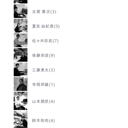
古賀 勇次(3)
夏目 由紀恵(5)
佐々木将武(7)
後藤奈波(9)
工藤恵太(3)
寺岡邦雄(1)
山本朋彦(4)
鈴木和也(4)