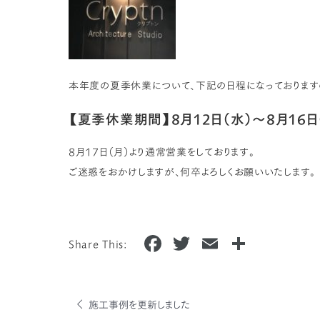
本年度の夏季休業について、下記の日程になっております
【夏季休業期間】8月12日（水）～8月16日
8月17日（月）より通常営業をしております。
ご迷惑をおかけしますが、何卒よろしくお願いいたします。
F
T
E
共
Share This:
a
w
m
有
c
it
ai
e
te
l
施工事例を更新しました