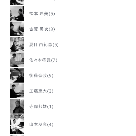
松本 玲美(5)
古賀 勇次(3)
夏目 由紀恵(5)
佐々木将武(7)
後藤奈波(9)
工藤恵太(3)
寺岡邦雄(1)
山本朋彦(4)