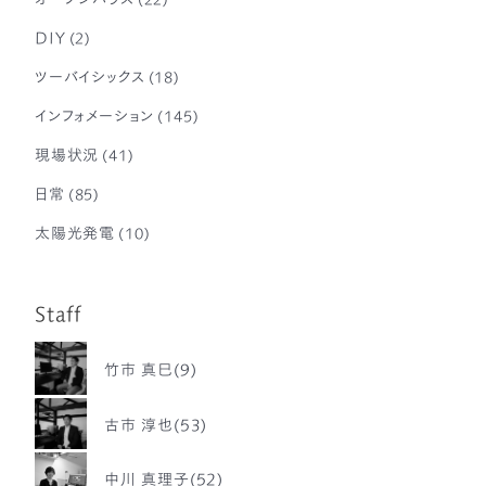
DIY
(2)
ツーバイシックス
(18)
インフォメーション
(145)
現場状況
(41)
日常
(85)
太陽光発電
(10)
Staff
竹市 真巳(9)
古市 淳也(53)
中川 真理子(52)