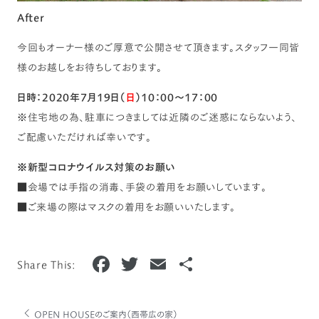
After
今回もオーナー様のご厚意で公開させて頂きます。スタッフ一同皆
様のお越しをお待ちしております。
日時：2020年7月19日（
日
）10：00～17：00
※住宅地の為、駐車につきましては近隣のご迷惑にならないよう、
ご配慮いただければ幸いです。
※新型コロナウイルス対策のお願い
■会場では手指の消毒、手袋の着用をお願いしています。
■ご来場の際はマスクの着用をお願いいたします。
F
T
E
共
Share This:
a
w
m
有
c
it
ai
OPEN HOUSEのご案内（西帯広の家）