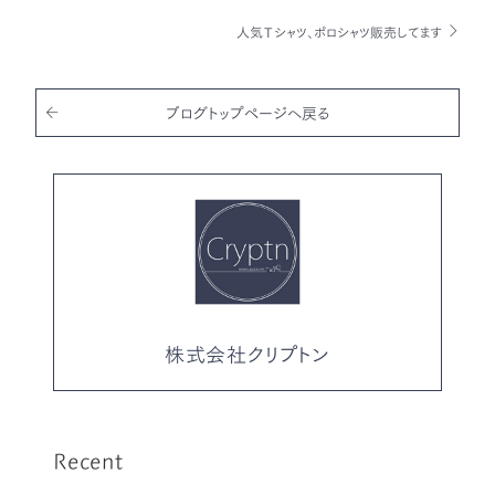
e
te
l
人気Ｔシャツ、ポロシャツ販売してます
b
r
o
o
ブログトップページへ戻る
k
株式会社クリプトン
Recent