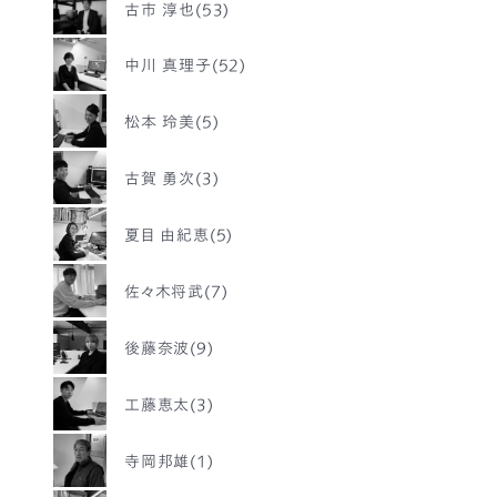
古市 淳也(53)
中川 真理子(52)
松本 玲美(5)
古賀 勇次(3)
夏目 由紀恵(5)
佐々木将武(7)
後藤奈波(9)
工藤恵太(3)
寺岡邦雄(1)