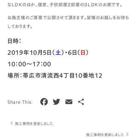
なＬＤＫのほか、寝室、子供部屋２部屋の３ＬＤＫのお家です。
お施主様のご厚意で公開させて頂きます。皆様のお越しをお待ち
しております。
日時：
2019年10月5日（
土
）・6日（
日
）
10：00～17：00
場所：帯広市清流西4丁目10番地12
F
T
E
共
Share This:
a
w
m
有
c
it
ai
施工事例を更新しました
e
te
l
施工事例を更新しました