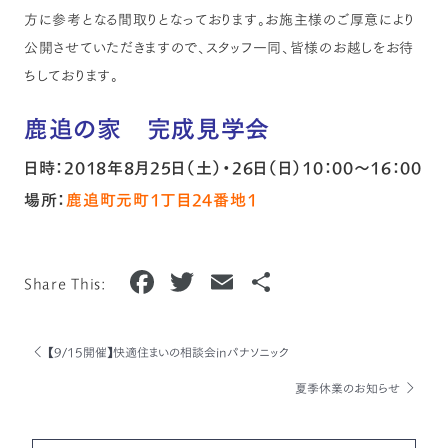
方に参考となる間取りとなっております。お施主様のご厚意により
公開させていただきますので、スタッフ一同、皆様のお越しをお待
ちしております。
鹿追の家 完成見学会
日時：2018年8月25日（土）・26日（日）10：00～16：00
場所：
鹿追町元町1丁目24番地1
F
T
E
共
Share This:
a
w
m
有
c
it
ai
【9/15開催】快適住まいの相談会inパナソニック
e
te
l
夏季休業のお知らせ
b
r
o