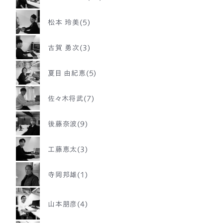
松本 玲美(5)
古賀 勇次(3)
夏目 由紀恵(5)
佐々木将武(7)
後藤奈波(9)
工藤恵太(3)
寺岡邦雄(1)
山本朋彦(4)