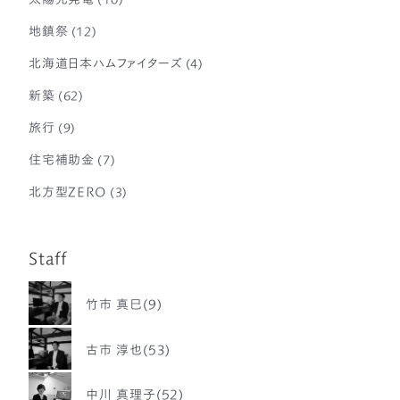
地鎮祭
(12)
北海道日本ハムファイターズ
(4)
新築
(62)
旅行
(9)
住宅補助金
(7)
北方型ZERO
(3)
Staff
竹市 真巳(9)
古市 淳也(53)
中川 真理子(52)