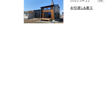
日常
お引渡し&着工