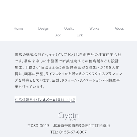
Home
Design
Quality
Works
About
Blog
Link
帯広の株式会社Cryptn（クリプトン）は自由設計の注文住宅会社
です。帯広を中心に十勝圏で新築住宅やその他店舗などを設計
施工。十勝２×４協会とともに高断熱高気密な住まいづくりを大前
提に、顧客の要望、ライフスタイルを踏まえたワクワクするプランニン
グを得意としています。店舗、リフォーム・リノベーション・不動産事
業も行っています。
住宅情報サイト
「いえズーム」
参加中！
〒080-0013 北海道帯広市西3条南1丁目15番地
TEL: 0155-67-8007