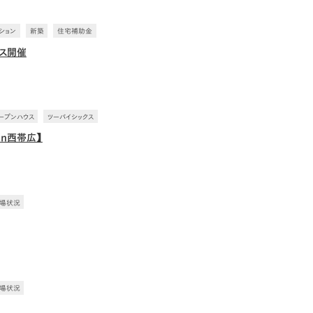
ション
新築
住宅補助金
ス開催
ープンハウス
ツーバイシックス
in西帯広】
場状況
場状況