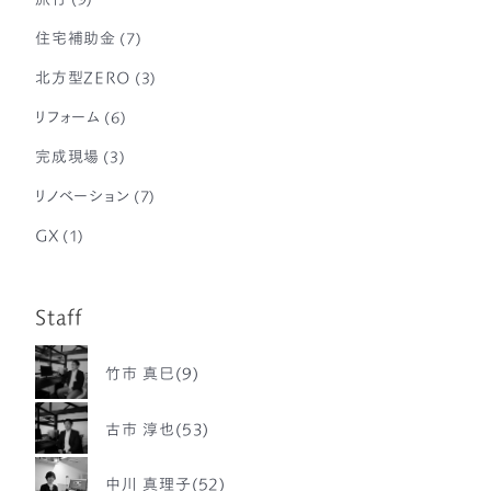
住宅補助金
(7)
北方型ZERO
(3)
リフォーム
(6)
完成現場
(3)
リノベーション
(7)
GX
(1)
Staff
竹市 真巳(9)
古市 淳也(53)
中川 真理子(52)