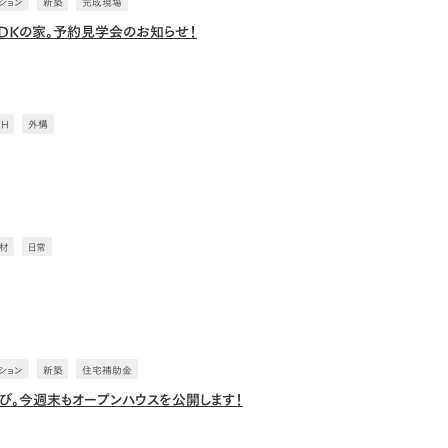
ション
新築
完成現場
LDKの家。予約見学会のお知らせ！
EH
外構
材
日常
ション
新築
住宅補助金
び。今週末もオープンハウスを公開します！