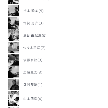
松本 玲美(5)
古賀 勇次(3)
夏目 由紀恵(5)
佐々木将武(7)
後藤奈波(9)
工藤恵太(3)
寺岡邦雄(1)
山本朋彦(4)