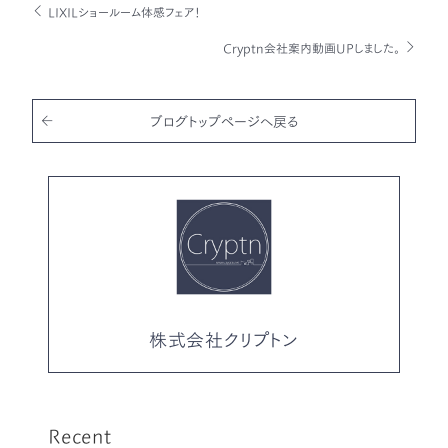
c
it
ai
LIXILショールーム体感フェア！
e
te
l
Cryptn会社案内動画UPしました。
b
r
o
o
ブログトップページへ戻る
k
株式会社クリプトン
Recent