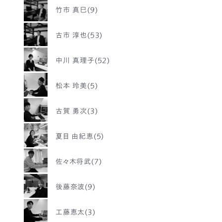
竹市 真巳(9)
古市 淳也(53)
中川 真理子(52)
松本 玲美(5)
古賀 勇次(3)
夏目 由紀恵(5)
佐々木将武(7)
後藤奈波(9)
工藤恵太(3)