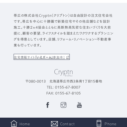
帯広の株式会社Cryptn（クリプトン）は自由設計の注文住宅会社
です。帯広を中心に十勝圏で新築住宅やその他店舗などを設計
施工。十勝２×４協会とともに高断熱高気密な住まいづくりを大前
提に、顧客の要望、ライフスタイルを踏まえたワクワクするプランニン
グを得意としています。店舗、リフォーム・リノベーション・不動産事
業も行っています。
住宅情報サイト
「いえズーム」
参加中！
〒080-0013 北海道帯広市西3条南1丁目15番地
TEL: 0155-67-8007
FAX: 0155-67-8105
Facebook
Instagram
YouTube
Page
Home
Contact
Phone
©2022 Cryptn. All Rights Reserved.