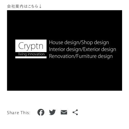
会社案内はこちら↓
F
T
E
共
Share This:
a
w
m
有