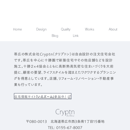
Home
Design
Quality
Works
About
Blog
Link
帯広の株式会社Cryptn（クリプトン）は自由設計の注文住宅会社
です。帯広を中心に十勝圏で新築住宅やその他店舗などを設計
施工。十勝２×４協会とともに高断熱高気密な住まいづくりを大前
提に、顧客の要望、ライフスタイルを踏まえたワクワクするプランニン
グを得意としています。店舗、リフォーム・リノベーション・不動産事
業も行っています。
住宅情報サイト
「いえズーム」
参加中！
〒080-0013 北海道帯広市西3条南1丁目15番地
TEL: 0155-67-8007