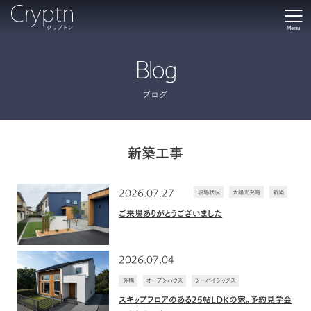
Menu
Blog
ブログ
新築工事
2026.07.27
現場状況
太陽光発電
新築
ご来場ありがとうございました
2026.07.04
外構
オープンハウス
ツーバイシックス
スキップフロアのある25帖LDKの家。予約見学会