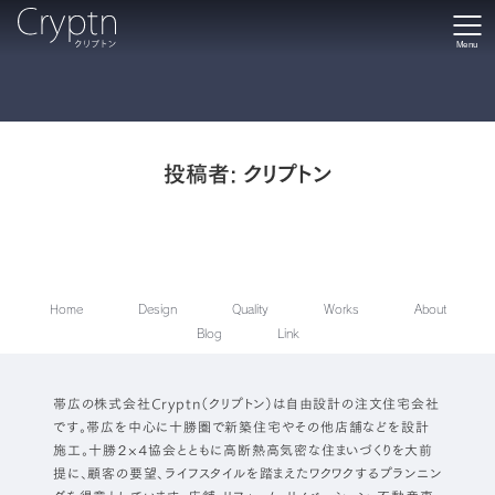
Menu
投稿者:
クリプトン
Home
Design
Quality
Works
About
Blog
Link
帯広の株式会社Cryptn（クリプトン）は自由設計の注文住宅会社
です。帯広を中心に十勝圏で新築住宅やその他店舗などを設計
施工。十勝２×４協会とともに高断熱高気密な住まいづくりを大前
提に、顧客の要望、ライフスタイルを踏まえたワクワクするプランニン