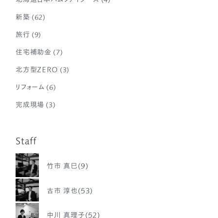
新築
(62)
旅行
(9)
住宅補助金
(7)
北方型ZERO
(3)
リフォーム
(6)
完成現場
(3)
Staff
竹市 真巳(9)
古市 淳也(53)
中川 真理子(52)