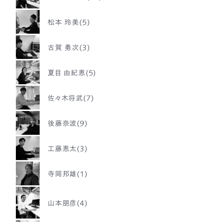
松本 玲美(5)
古賀 勇次(3)
夏目 由紀恵(5)
佐々木将武(7)
後藤奈波(9)
工藤恵太(3)
寺岡邦雄(1)
山本朋彦(4)