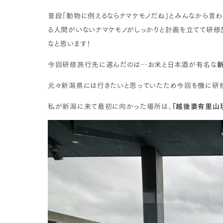
普段「動物に例えるならナマケモノだね」とみんなから言わ
る人間がいないナマケモノがしっかりと計画を立てて研修
なと思います！
今回研修旅行先に選んだのは…お米と日本酒が有名な
元々新潟県には行きたいと思っていたため今回を機に研修
私が新潟に来て最初に向かった場所は、
「越後妻有里山現