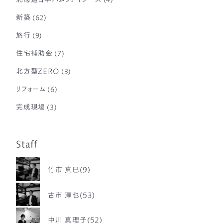
新築
(62)
旅行
(9)
住宅補助金
(7)
北方型ZERO
(3)
リフォーム
(6)
完成現場
(3)
Staff
竹市 真巳(9)
古市 淳也(53)
中川 真理子(52)