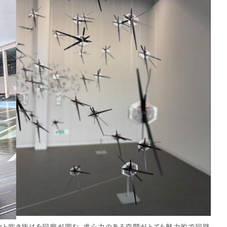
池と吹き抜けを回廊が囲む、求心力のある空間がとても魅力的で回路