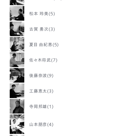
松本 玲美(5)
古賀 勇次(3)
夏目 由紀恵(5)
佐々木将武(7)
後藤奈波(9)
工藤恵太(3)
寺岡邦雄(1)
山本朋彦(4)