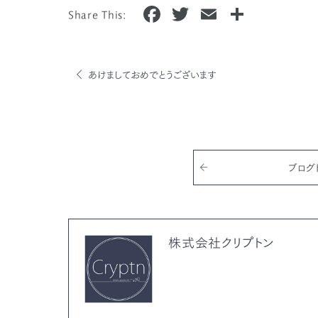
F
T
E
共
Share This:
a
w
m
有
c
it
ai
e
te
l
あけましておめでとうございます
b
r
o
o
k
ブログ
株式会社クリプトン