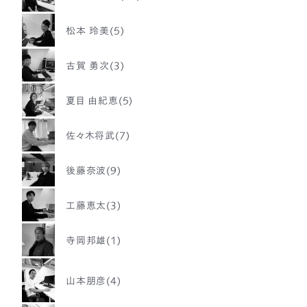
松本 玲美(5)
古賀 勇次(3)
夏目 由紀恵(5)
佐々木将武(7)
後藤奈波(9)
工藤恵太(3)
寺岡邦雄(1)
山本朋彦(4)