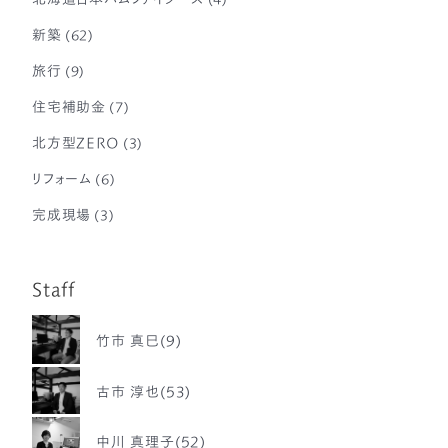
新築
(62)
旅行
(9)
住宅補助金
(7)
北方型ZERO
(3)
リフォーム
(6)
完成現場
(3)
Staff
竹市 真巳(9)
古市 淳也(53)
中川 真理子(52)